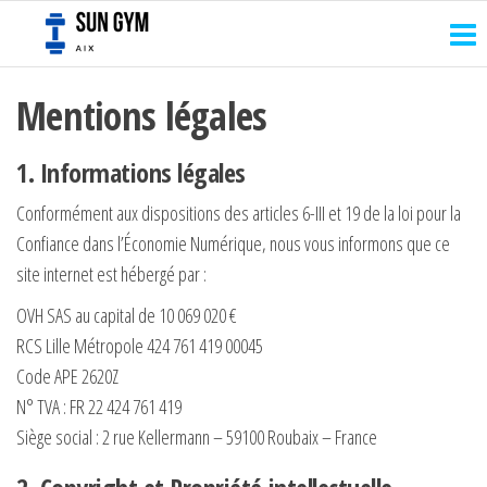
Sun
Passer
Reprenez
le
ce
gym
contrôle
contenu
aix
de votre
Mentions légales
corps
1. Informations légales
Conformément aux dispositions des articles 6-III et 19 de la loi pour la
Confiance dans l’Économie Numérique, nous vous informons que ce
site internet est hébergé par :
OVH SAS au capital de 10 069 020 €
RCS Lille Métropole 424 761 419 00045
Code APE 2620Z
N° TVA : FR 22 424 761 419
Siège social : 2 rue Kellermann – 59100 Roubaix – France