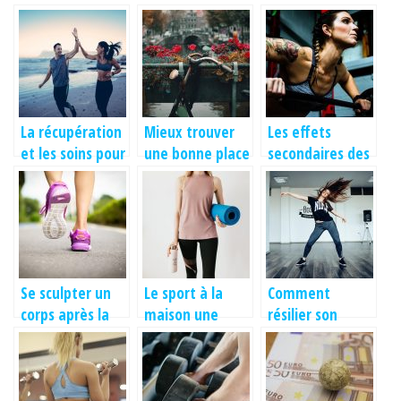
La récupération
Mieux trouver
Les effets
et les soins pour
une bonne place
secondaires des
les sportifs par
pour son vélo
anabolisants
les cosmétiques
ches-soi
naturels
Se sculpter un
Le sport à la
Comment
corps après la
maison une
résilier son
grossesse.
nouvelle
abonnement de
tendance après
sport?
le confinement