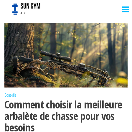
Sun
Passer
Reprenez
le
ce
gym
contrôle
contenu
aix
de votre
corps
Conseils
Comment choisir la meilleure
arbalète de chasse pour vos
besoins