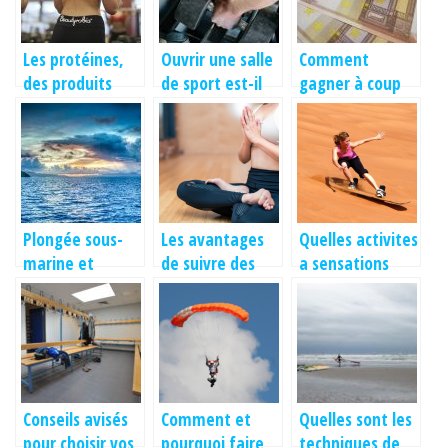
Les protéines,
Ouvrir une salle
Comment
des produits
de sport est-il
gagner à coup
également pour
une bonne idée
sur au paris
femmes : Leurs
?
sportif ?
effets
Plongée sous-
Les avantages
Quelles activites
marine et
de suivre des
a sensations
formation PADI
cours de yoga
fortes pratiquer
à Hyères
virtuels en visio
a Dubai ?
Conseils avisés
Comment et
Quelles sont les
pour choisir vos
pourquoi faire
techniques de