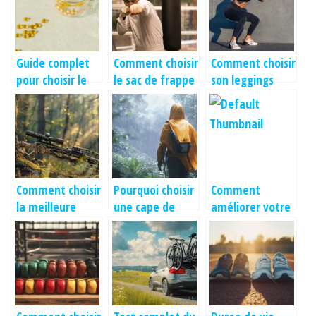
hors arjel
musculaire
Guide complet
Comment choisir
Comment choisir
pour choisir le
le sac de frappe
son leggings
meilleur bruleur
ideal pour
personnalise
de graisse
s’entrainer a
domicile ?
Comment choisir
Pourquoi choisir
Comment
la meilleure
une cape de
améliorer votre
arbalète de
pluie pour vos
tir à la
chasse pour vos
randonnées ?
pétanque dès
besoins
maintenant : les
fondamentaux
de la stabilité
corporelle