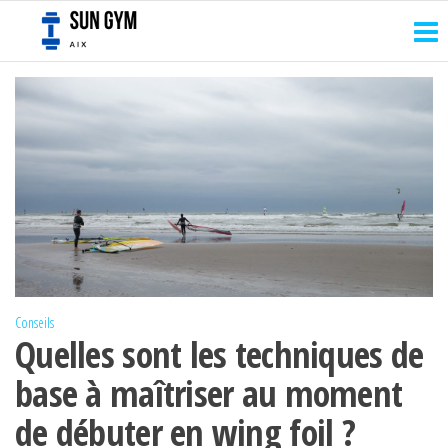
Sun
Passer
Reprenez
le
ce
gym
contrôle
contenu
aix
de votre
corps
Conseils
Quelles sont les techniques de
base à maîtriser au moment
de débuter en wing foil ?