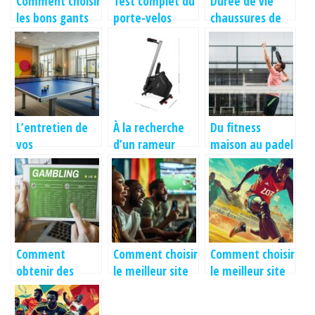
Comment choisir
Test complet du
Duree de vie
les bons gants
porte-velos
chaussures de
de boxe pour
EUFAB 11514 :
running :
chaque
solution
mythes et
discipline
pratique et
realites sur le
efficace pour
moment ideal
vos escapades
pour les
sportives
remplacer
L’entretien de
À la recherche
Du fitness
vos
d’un rameur
maison au padel
equipements de
pliable
: comment j’ai
ping-pong : Les
Décathlon
franchi le pas et
erreurs a eviter
choisi mon
pour garantir
equipement
leur longevite
Comment
Comment choisir
Comment choisir
obtenir des
le meilleur site
le meilleur site
pronostics de
pour parier sur
de paris sportifs
foot gratuits en
le football au
adapté au