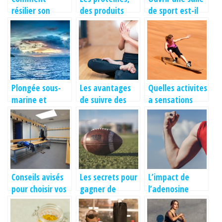
résilier son
des produits
de sport est-il
abonnement de
également pour
une bonne idée
sport?
femmes : Leurs
?
effets
Plongée sous-
Les avantages
Quelles activites
marine et
de suivre des
a sensations
formation PADI
cours de yoga
fortes pratiquer
à Hyères
virtuels en visio
a Dubai ?
Conseils avisés
Les secrets pour
L’impact de
pour choisir vos
gagner de
l’adenosine
bancs de
l’argent avec les
triphosphate sur
vestiaires
bookmakers
la performance