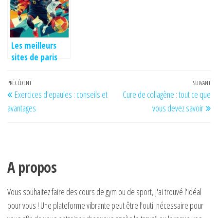
2025 ?
Sénégal
marché
sénégalais
Les meilleurs
sites de paris
sportifs pour le
marché
Navigation
Article
PRÉCÉDENT
SUIVANT
Art
camerounais
Exercices d’epaules : conseils et
Cure de collagène : tout ce que
de
précédent
su
avantages
vous devez savoir
l’article
A propos
Vous souhaitez faire des cours de gym ou de sport, j'ai trouvé l'idéal
pour vous ! Une plateforme vibrante peut être l'outil nécessaire pour