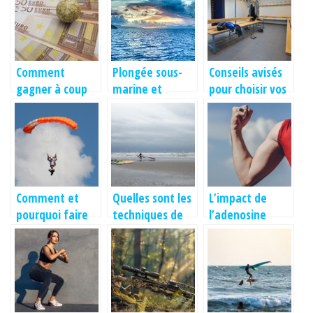
le confinement
Comment
Plongée sous-
Conseils avisés
gagner à coup
marine et
pour choisir vos
sur au paris
formation PADI
bancs de
sportif ?
à Hyères
vestiaires
Comment et
Quelles sont les
L’impact de
pourquoi faire
techniques de
l’adenosine
du parapente a
base à maîtriser
triphosphate sur
Annecy ?
au moment de
la performance
débuter en wing
musculaire
foil ?