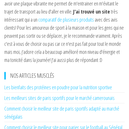
avoir une plaque vibrante me permet de m'entrainer en m'évitant le
trajet de transport au lieu d'aller en ville.
J'ai trouvé un site
très
intéressant qui a un
comparatif de plusieurs produits
avec des avis
clients! Pour les amoureux de sport à la maison et pour les gens qui ne
peuvent pas sortir ou se déplacer, je le recommande vraiment. Après
c'est à vous de choisir ou pas car ce n'est pas fait pour tout le monde
mais moi, j'adore cela a beaucoup amélioré mon niveau d'énergie et
ma tonicité dans la journée! J'ai aussi plus de répondant :D
NOS ARTICLES MUSCLÉS
Les bienfaits des protéines en poudre pour la nutrition sportive
Les meilleurs sites de paris sportifs pour le marché camerounais
Comment choisir le meilleur site de paris sportifs adapté au marché
sénégalais
Comment choisir le meilleur site pour parier sur le football au Sénégal