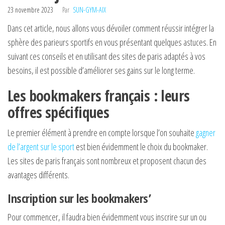
23 novembre 2023
Par
SUN-GYM-AIX
Dans cet article, nous allons vous dévoiler comment réussir intégrer la
sphère des parieurs sportifs en vous présentant quelques astuces. En
suivant ces conseils et en utilisant des sites de paris adaptés à vos
besoins, il est possible d’améliorer ses gains sur le long terme.
Les bookmakers français : leurs
offres spécifiques
Le premier élément à prendre en compte lorsque l’on souhaite
gagner
de l’argent sur le sport
est bien évidemment le choix du bookmaker.
Les sites de paris français sont nombreux et proposent chacun des
avantages différents.
Inscription sur les bookmakers’
Pour commencer, il faudra bien évidemment vous inscrire sur un ou