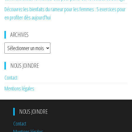
Découvrez les bienfaits du rameur pour les femmes : 5 exercices pour
en profiter dès aujourd’hui
ARCHIVES
Archives
NOUS JOINDRE
Contact
Mentions légales
NOUS JOINDRE
Contact
Mentions légales