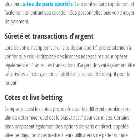
plusieurs
sites de paris sportifs
. Cela peut se faire rapidement et
facilement en entrant vos coordonnées personnelles puis votre moyen
de paiement.
Sûreté et transactions d’argent
Lors de votre inscription sur un site de pari sportif, prêtez attention à
vérifier que celui-ci dispose des licences nécessaires pour opérer
légalement en France. Les transactions d’argent doivent également être
sécurisées afin de garantir la fiabilité et la tranquillité d’esprit pour le
joueur.
Cotes et live betting
Comparez aussi les cotes proposées par les différents bookmakers
afin de déterminer quel est le plus attractif pour vos mises. Certains
sites proposent également des options de paris en direct, appelés
«live betting», pour permettre à leurs utilisateurs de parier sur une