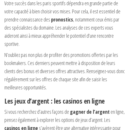
Votre succès dans les paris sportifs dépendra en grande partie de
votre capacité à bien choisir vos mises. Pour cela, il est essentiel de
prendre connaissance des
pronostics
, notamment ceux émis par
des spécialistes du domaine. Les analyses de ces experts vous
aideront ainsi à mieux appréhender le potentiel d’une rencontre
sportive.
N’oubliez pas non plus de profiter des promotions offertes par les
bookmakers. Ces derniers peuvent mettre à disposition de leurs
clients des bonus et diverses offres attractives. Renseignez-vous donc
régulièrement sur les offres de chaque site afin de saisir les
meilleures opportunités.
Les jeux d’argent : les casinos en ligne
Si vous recherchez d’autres façons de
gagner de l’argent
en ligne,
pensez également à explorer les options de jeux d’argent. Les
casinos en ligne
s’avèrent être une alternative intéressante pour