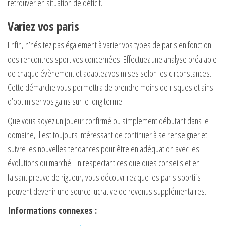
retrouver en situation de déficit.
Variez vos paris
Enfin, n’hésitez pas également à varier vos types de paris en fonction
des rencontres sportives concernées. Effectuez une analyse préalable
de chaque évènement et adaptez vos mises selon les circonstances.
Cette démarche vous permettra de prendre moins de risques et ainsi
d’optimiser vos gains sur le long terme.
Que vous soyez un joueur confirmé ou simplement débutant dans le
domaine, il est toujours intéressant de continuer à se renseigner et
suivre les nouvelles tendances pour être en adéquation avec les
évolutions du marché. En respectant ces quelques conseils et en
faisant preuve de rigueur, vous découvrirez que les paris sportifs
peuvent devenir une source lucrative de revenus supplémentaires.
Informations connexes :