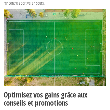
rencontre sportive en cours.
Optimisez vos gains grâce aux
conseils et promotions